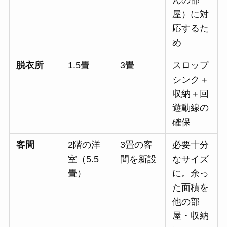
んの部
屋）に対
応するた
め
脱衣所
1.5畳
3畳
スロップ
シンク＋
収納＋回
遊動線の
確保
客間
2階の洋
3畳の客
必要十分
室（5.5
間を新設
なサイズ
畳）
に。余っ
た面積を
他の部
屋・収納