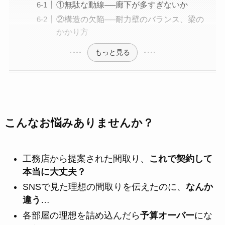
①無駄な動線──廊下が多すぎないか
②構造の欠陥──耐力壁のバランス、梁の
かかり方
もっと見る
こんなお悩みありませんか？
工務店から提案された間取り、
これで契約して
本当に大丈夫？
SNSで見た理想の間取りを伝えたのに、
なんか
違う
…
各部屋の理想を詰め込んだら
予算オーバー
にな