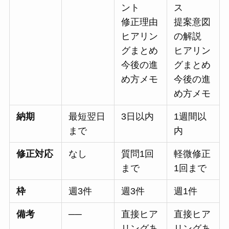
ント
ス
修正理由
提案意図
ヒアリン
の解説
グまとめ
ヒアリン
今後の進
グまとめ
め方メモ
今後の進
め方メモ
納期
最短翌日
3日以内
1週間以
まで
内
修正対応
なし
質問1回
軽微修正
まで
1回まで
枠
週3件
週3件
週1件
備考
──
直接ヒア
直接ヒア
リングあ
リングあ