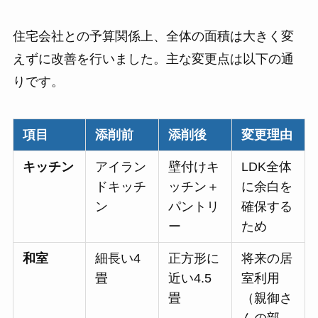
住宅会社との予算関係上、全体の面積は大きく変
えずに改善を行いました。主な変更点は以下の通
りです。
項目
添削前
添削後
変更理由
キッチン
アイラン
壁付けキ
LDK全体
ドキッチ
ッチン＋
に余白を
ン
パントリ
確保する
ー
ため
和室
細長い4
正方形に
将来の居
畳
近い4.5
室利用
畳
（親御さ