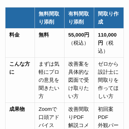
無料間取
有料間取
間取り作
り添削
り添削
成
料金
無料
55,000円
110,000
（税込）
円
（税
込）
こんな方
まずは気
改善案を
ゼロから
に
軽にプロ
具体的な
設計士に
の意見を
図面で受
間取りを
聞きたい
け取りた
作ってほ
方
い方
しい方
成果物
Zoomで
改善間取
初回案
口頭アド
りPDF
PDF
バイス
解説コメ
外観パー