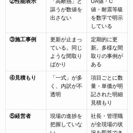
②性能表示
「高断熱」と
UA値・C
謳うが数値を
値・耐震等級
出さない
を数字で明示
している
③施工事例
更新が止まっ
定期的に更
ている。同じ
新。多様な間
ような間取り
取りの事例が
ばかり
ある
④見積もり
「一式」が多
項目ごとに数
く、内訳が不
量・単価が明
透明
記された明細
見積もり
⑤経営者
現場の進捗を
社長・管理職
把握していな
が全現場の状
い
況を即答でき