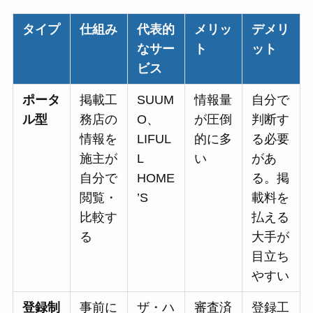
タイプ
仕組み
代表的
メリッ
デメリ
なサー
ト
ット
ビス
ポータ
掲載工
SUUM
情報量
自分で
ル型
務店の
O、
が圧倒
判断す
情報を
LIFUL
的に多
る必要
施主が
L
い
があ
自分で
HOME
る。掲
閲覧・
’S
載料を
比較す
払える
る
大手が
目立ち
やすい
登録制
事前に
ザ・ハ
審査済
登録工