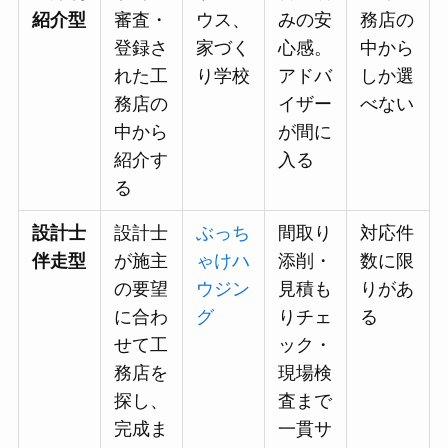
紹介型
審査・
ウス、
みの安
務店の
登録さ
家づく
心感。
中から
れた工
り学校
アドバ
しか選
務店の
イザー
べない
中から
が間に
紹介す
入る
る
設計士
設計士
ぶっち
間取り
対応件
伴走型
が施主
ゃけハ
添削・
数に限
の要望
ウジン
見積も
りがあ
に合わ
グ
りチェ
る
せて工
ック・
務店を
現場検
探し、
査まで
完成ま
一貫サ