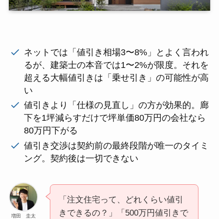
ネットでは「値引き相場3〜8%」とよく言われ
るが、建築士の本音では1〜2%が限度。それを
超える大幅値引きは「乗せ引き」の可能性が高
い
値引きより「仕様の見直し」の方が効果的。廊
下を1坪減らすだけで坪単価80万円の会社なら
80万円下がる
値引き交渉は契約前の最終段階が唯一のタイミ
ング。契約後は一切できない
「注文住宅って、どれくらい値引
きできるの？」「500万円値引きで
増田 圭太