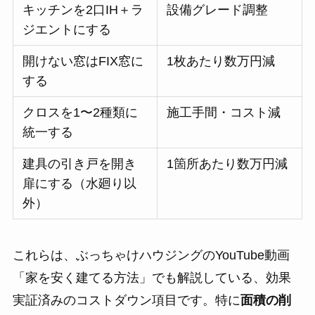
キッチンを2口IH＋ラ
設備グレード調整
ジエントにする
開けない窓はFIX窓に
1枚あたり数万円減
する
クロスを1〜2種類に
施工手間・コスト減
統一する
建具の引き戸を開き
1箇所あたり数万円減
扉にする（水廻り以
外）
これらは、ぶっちゃけハウジングのYouTube動画
「家を安く建てる方法」でも解説している、効果
実証済みのコストダウン項目です。特に
面積の削