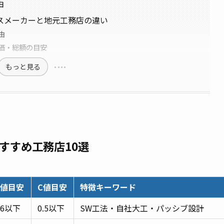
由
スメーカーと地元工務店の違い
由
価・総額の目安
もっと見る
すすめ工務店10選
A値目安
C値目安
特徴キーワード
46以下
0.5以下
SW工法・自社大工・パッシブ設計