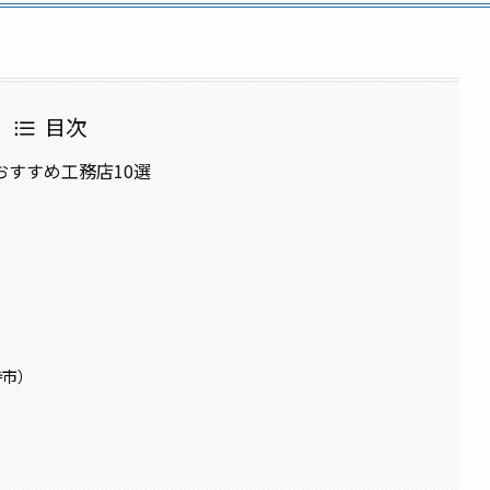
目次
すすめ工務店10選
寺市）