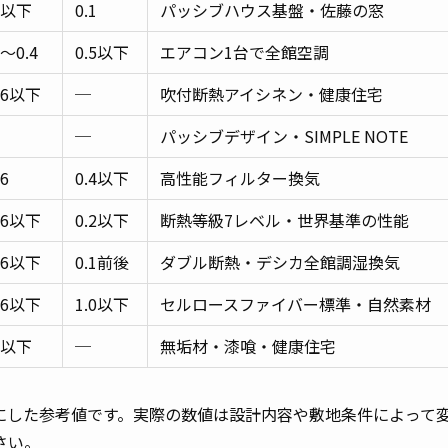
3以下
0.1
パッシブハウス基盤・佐藤の窓
3～0.4
0.5以下
エアコン1台で全館空調
46以下
─
吹付断熱アイシネン・健康住宅
─
パッシブデザイン・SIMPLE NOTE
46
0.4以下
高性能フィルター換気
26以下
0.2以下
断熱等級7レベル・世界基準の性能
26以下
0.1前後
ダブル断熱・デシカ全館調湿換気
46以下
1.0以下
セルロースファイバー標準・自然素材
5以下
─
無垢材・漆喰・健康住宅
にした参考値です。実際の数値は設計内容や敷地条件によって
さい。