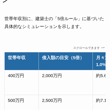
ン
世帯年収別に、建築士の「5倍ルール」に基づいた
具体的なシミュレーションを示します。
スクロールできます
世帯年収
借入額の目安（5倍）
月々返
1.0%
400万円
2,000万円
約5.6
500万円
2,500万円
約7.1