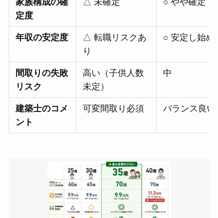
家族構成の確
△ 未確定
○ やや確定
定度
年収の安定度
△ 転職リスクあ
○ 安定し始め
り
間取りの失敗
高い（子供人数
中
リスク
未定）
建築士のコメ
可変間取り必須
バランス良い
ント