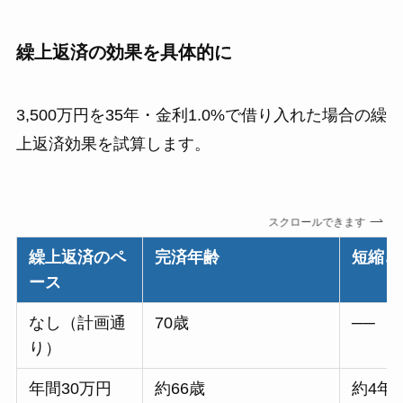
繰上返済の効果を具体的に
3,500万円を35年・金利1.0%で借り入れた場合の繰
上返済効果を試算します。
スクロールできます
繰上返済のペ
完済年齢
短縮さ
ース
なし（計画通
70歳
──
り）
年間30万円
約66歳
約4年